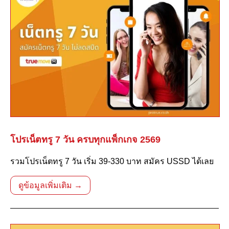
โปรเน็ตทรู 7 วัน ครบทุกแพ็กเกจ 2569
รวมโปรเน็ตทรู 7 วัน เริ่ม 39-330 บาท สมัคร USSD ได้เลย
ดูข้อมูลเพิ่มเติม →