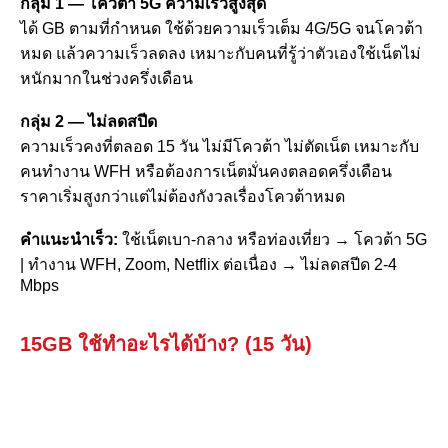
กลุ่ม 1 — โควต้า 5G ความเร็วสูงสุด
ได้ GB ตามที่กำหนด ใช้ด้วยความเร็วเต็ม 4G/5G จนโควต้า
หมด แล้วความเร็วลดลง เหมาะกับคนที่รู้ว่าตัวเองใช้เน็ตไม่
หนักมากในช่วงครึ่งเดือน
กลุ่ม 2 — ไม่ลดสปีด
ความเร็วคงที่ตลอด 15 วัน ไม่มีโควต้า ไม่ตัดเน็ต เหมาะกับ
คนทำงาน WFH หรือต้องการเน็ตมั่นคงตลอดครึ่งเดือน
ราคาเริ่มสูงกว่าแต่ไม่ต้องกังวลเรื่องโควต้าหมด
คำแนะนำเร็ว:
ใช้เน็ตเบา-กลาง หรือท่องเที่ยว → โควต้า 5G
| ทำงาน WFH, Zoom, Netflix ต่อเนื่อง → ไม่ลดสปีด 2-4
Mbps
15GB ใช้ทำอะไรได้บ้าง? (15 วัน)