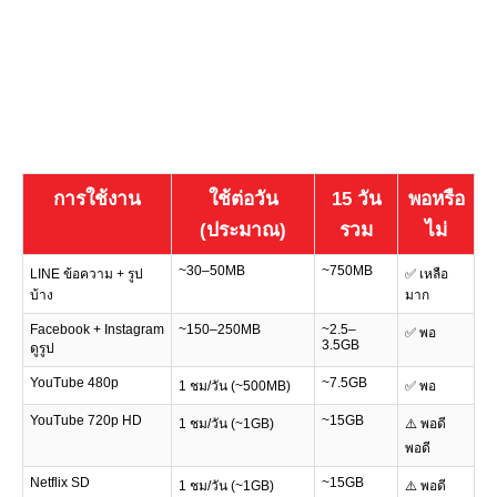
การใช้งาน
ใช้ต่อวัน
15 วัน
พอหรือ
(ประมาณ)
รวม
ไม่
~30–50MB
~750MB
LINE ข้อความ + รูป
✅ เหลือ
บ้าง
มาก
Facebook + Instagram
~150–250MB
~2.5–
✅ พอ
3.5GB
ดูรูป
YouTube 480p
~7.5GB
1 ชม/วัน (~500MB)
✅ พอ
YouTube 720p HD
~15GB
1 ชม/วัน (~1GB)
⚠️ พอดี
พอดี
Netflix SD
~15GB
1 ชม/วัน (~1GB)
⚠️ พอดี