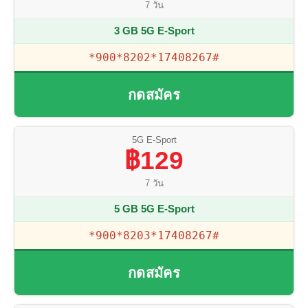
7 วัน
3 GB 5G E-Sport
*900*8202*17408267#
กดสมัคร
5G E-Sport
฿129
7 วัน
5 GB 5G E-Sport
*900*8203*17408267#
กดสมัคร