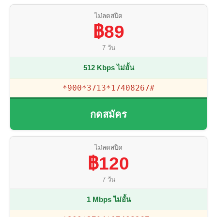
ไม่ลดสปีด
฿89
7 วัน
512 Kbps ไม่อั้น
*900*3713*17408267#
กดสมัคร
ไม่ลดสปีด
฿120
7 วัน
1 Mbps ไม่อั้น