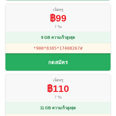
เน็ตทรู
฿99
7 วัน
9 GB ความเร็วสูงสุด
*900*8385*17408267#
กดสมัคร
เน็ตทรู
฿110
7 วัน
11 GB ความเร็วสูงสุด