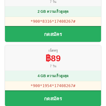
7 วัน
2 GB ความเร็วสูงสุด
*900*8316*17408267#
กดสมัคร
เน็ตทรู
฿89
7 วัน
4 GB ความเร็วสูงสุด
*900*1954*17408267#
กดสมัคร