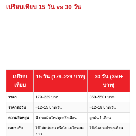
เปรียบเทียบ 15 วัน vs 30 วัน
เปรียบ
15 วัน (179–229 บาท)
30 วัน (350+
เทียบ
บาท)
ราคา
179–229 บาท
350–550+ บาท
ราคาต่อวัน
~12–15 บาท/วัน
~12–18 บาท/วัน
ความยืดหยุ่น
ดี ประเมินใหม่ทุกครึ่งเดือน
ผูกพัน 1 เดือน
เหมาะกับ
ใช้ไม่แน่นอน หรือไม่แน่ใจระยะ
ใช้เน็ตประจำทุกเดือน
ยาว