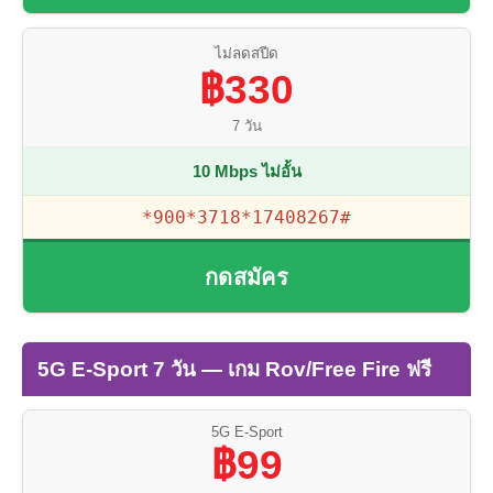
ไม่ลดสปีด
฿330
7 วัน
10 Mbps ไม่อั้น
*900*3718*17408267#
กดสมัคร
5G E-Sport 7 วัน — เกม Rov/Free Fire ฟรี
5G E-Sport
฿99