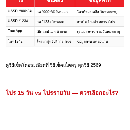
วิธี
ขั้นตอน
ข้อมูลที่ได้
USSD *900*8#
กด *900*8# โทรออก
โควต้าคงเหลือ วันหมดอายุ
USSD *123#
กด *123# โทรออก
เครดิต โควต้า สถานะโปร
True App
เปิดแอป → หน้าแรก
ทุกอย่างครบ รวมวันหมดอายุ
โทร 1242
โทรหาศูนย์บริการ True
ข้อมูลครบ แต่รอนาน
ดูวิธีเช็คโดยละเอียดที่
วิธีเช็คเน็ตทรู ทุกวิธี 2569
โปร 15 วัน vs โปรรายวัน — ควรเลือกอะไร?