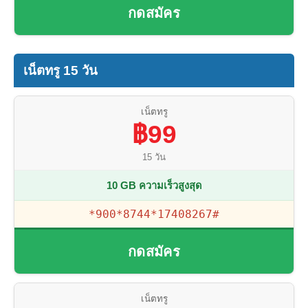
กดสมัคร
เน็ตทรู 15 วัน
เน็ตทรู
฿99
15 วัน
10 GB ความเร็วสูงสุด
*900*8744*17408267#
กดสมัคร
เน็ตทรู