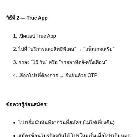
วิธีที่ 2 — True App
เปิดแอป True App
ไปที่ "บริการและสิทธิพิเศษ" → "แพ็กเกจเสริม"
กรอง "15 วัน" หรือ "รายอาทิตย์-ครึ่งเดือน"
เลือกโปรที่ต้องการ → ยืนยันด้วย OTP
ข้อควรรู้ก่อนสมัคร:
โปรเริ่มนับทันทีจากวันที่สมัคร (ไม่ใช่เที่ยงคืน)
สมัครซ้อนโปรปัจจุบันได้ โปรใหม่เริ่มเมื่อโปรเดิมหมด