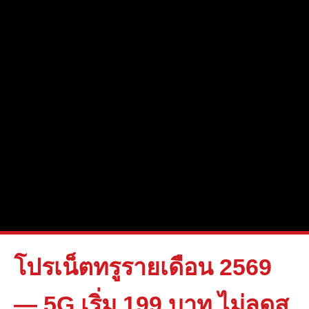
โปรเน็ตทรูรายเดือน 2569
— 5G เริ่ม 199 บาท ไม่ลดส