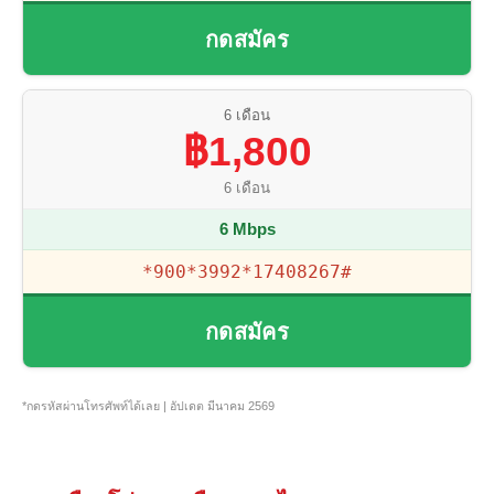
กดสมัคร
6 เดือน
฿1,800
6 เดือน
6 Mbps
*900*3992*17408267#
กดสมัคร
*กดรหัสผ่านโทรศัพท์ได้เลย | อัปเดต มีนาคม 2569