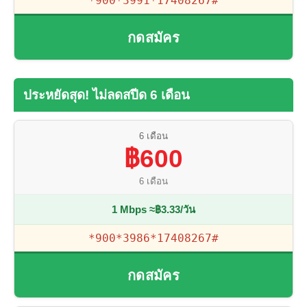
*900*3991*17408267#
กดสมัคร
ประหยัดสุด! ไม่ลดสปีด 6 เดือน
6 เดือน
฿600
6 เดือน
1 Mbps ≈฿3.33/วัน
*900*3986*17408267#
กดสมัคร