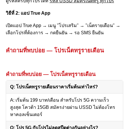
ดูรหัสครบทุกโปรได้ที่
รหัส USSD สมัครเน็ตทรู ทุกโปร
วิธีที่ 2: แอป True App
เปิดแอป True App → เมนู "โปรเสริม" → "เน็ตรายเดือน" →
เลือกโปรที่ต้องการ → กดยืนยัน → รอ SMS ยืนยัน
คำถามที่พบบ่อย — โปรเน็ตทรูรายเดือน
คำถามที่พบบ่อย — โปรเน็ตทรูรายเดือน
Q: โปรเน็ตทรูรายเดือนราคาเริ่มต้นเท่าไหร่?
A: เริ่มต้น 199 บาท/เดือน สำหรับโปร 5G ความเร็ว
สูงสุด โควต้า 15GB สมัครง่ายผ่าน USSD ไม่ต้องโทร
หาคอลเซ็นเตอร์
Q: โปร 5G กับโปรไม่ลดสปีดต่างกันอย่างไร?