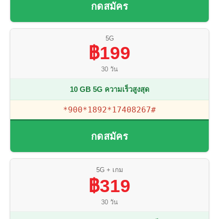
กดสมัคร
5G
฿199
30 วัน
10 GB 5G ความเร็วสูงสุด
*900*1892*17408267#
กดสมัคร
5G + เกม
฿319
30 วัน