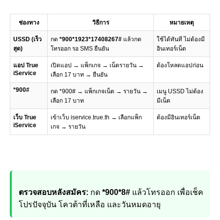
ช่องทาง
วิธีการ
หมายเหตุ
USSD (เร็ว
กด
*900*1923*17408267#
แล้วกด
ใช้ได้ทันที ไม่ต้องมี
สุด)
โทรออก รอ SMS ยืนยัน
อินเทอร์เน็ต
แอป True
เปิดแอป → แพ็กเกจ → เน็ตรายวัน →
ต้องโหลดแอปก่อน
iService
เลือก 17 บาท → ยืนยัน
*900#
กด *900# → แพ็กเกจเน็ต → รายวัน →
เมนู USSD ไม่ต้อง
เลือก 17 บาท
มีเน็ต
เว็บ True
เข้าเว็บ iservice.true.th → เลือกแพ็ก
ต้องมีอินเทอร์เน็ต
iService
เกจ → รายวัน
ตรวจสอบหลังสมัคร:
กด
*900*8#
แล้วโทรออก เพื่อเช็ค
โปรปัจจุบัน โควต้าที่เหลือ และวันหมดอายุ