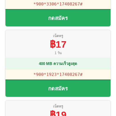
*900*3306*17408267#
กดสมัคร
เน็ตทรู
฿17
1 วัน
400 MB ความเร็วสูงสุด
*900*1923*17408267#
กดสมัคร
เน็ตทรู
฿19