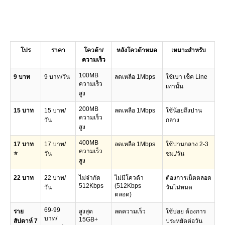
โปร
ราคา
โควต้า/
หลังโควต้าหมด
เหมาะสำหรับ
ความเร็ว
100MB
9 บาท
9 บาท/วัน
ลดเหลือ 1Mbps
ใช้เบา เช็ค Line
ความเร็ว
เท่านั้น
สูง
200MB
15 บาท
15 บาท/
ลดเหลือ 1Mbps
ใช้น้อยถึงปาน
ความเร็ว
วัน
กลาง
สูง
400MB
17 บาท
17 บาท/
ลดเหลือ 1Mbps
ใช้ปานกลาง 2-3
ความเร็ว
⭐
วัน
ชม./วัน
สูง
22 บาท
22 บาท/
ไม่จำกัด
ไม่มีโควต้า
ต้องการเน็ตตลอด
512Kbps
(512Kbps
วัน
วันไม่หมด
ตลอด)
69-99
ราย
สูงสุด
ลดความเร็ว
ใช้บ่อย ต้องการ
บาท/
15GB+
สัปดาห์ 7
ประหยัดต่อวัน