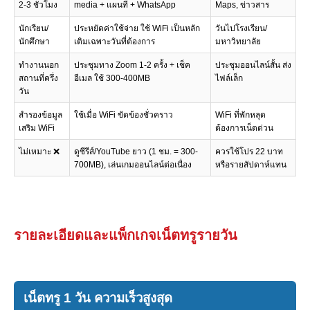
2-3 ชั่วโมง
media + แผนที่ + WhatsApp
Maps, ข่าวสาร
นักเรียน/
ประหยัดค่าใช้จ่าย ใช้ WiFi เป็นหลัก
วันไปโรงเรียน/
นักศึกษา
เติมเฉพาะวันที่ต้องการ
มหาวิทยาลัย
ทำงานนอก
ประชุมทาง Zoom 1-2 ครั้ง + เช็ค
ประชุมออนไลน์สั้น ส่ง
สถานที่ครึ่ง
อีเมล ใช้ 300-400MB
ไฟล์เล็ก
วัน
สำรองข้อมูล
ใช้เมื่อ WiFi ขัดข้องชั่วคราว
WiFi ที่พักหลุด
เสริม WiFi
ต้องการเน็ตด่วน
ไม่เหมาะ ❌
ดูซีรีส์/YouTube ยาว (1 ชม. = 300-
ควรใช้โปร 22 บาท
700MB), เล่นเกมออนไลน์ต่อเนื่อง
หรือรายสัปดาห์แทน
รายละเอียดและแพ็กเกจเน็ตทรูรายวัน
เน็ตทรู 1 วัน ความเร็วสูงสุด